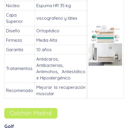
Núcleo
Espuma HR 35 kg
Capa
viscografeno y látex
Superior
Diseño
Ortopédico
Firmeza
Media Alta
Garantía
10 años
Antiácaros,
Antibacterias,
Tratamientos
Antimohos, Antiestático
e Hipoalergénico
Mejorar la recuperación
Recomenado
muscular
Colchón Madrid
Golf