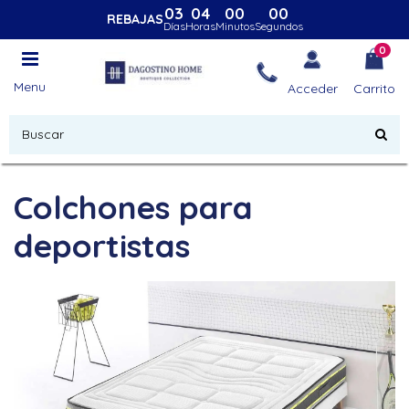
03
04
00
00
REBAJAS
Días
Horas
Minutos
Segundos
0
Menu
Acceder
Carrito
Colchones para
deportistas