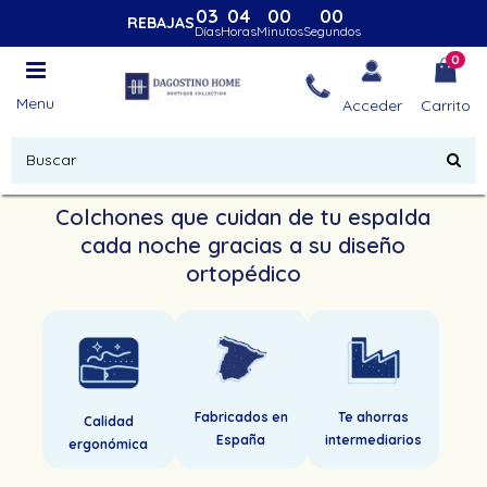
03
04
00
00
REBAJAS
Días
Horas
Minutos
Segundos
0
Menu
Acceder
Carrito
Colchones que cuidan de tu espalda
cada noche gracias a su diseño
ortopédico
Fabricados en
Te ahorras
Calidad
España
intermediarios
ergonómica