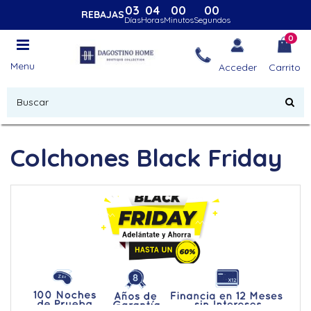
03
04
00
00
REBAJAS
Días
Horas
Minutos
Segundos
0
Menu
Acceder
Carrito
Colchones Black Friday