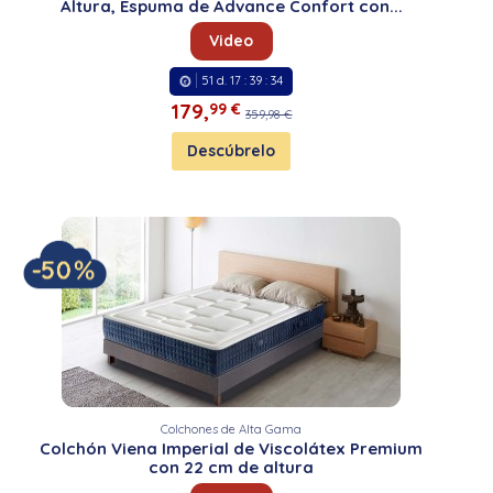
Altura, Espuma de Advance Confort con...
Video
51
d.
17
:
39
:
33
179,
99 €
359,98 €
Descúbrelo
Colchones de Alta Gama
Colchón Viena Imperial de Viscolátex Premium
con 22 cm de altura