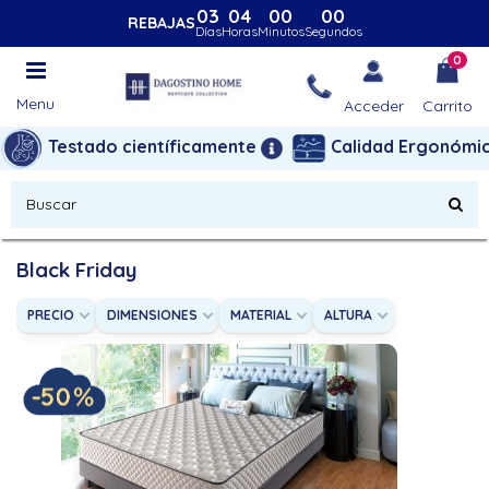
03
04
00
00
REBAJAS
Días
Horas
Minutos
Segundos
0
Menu
Acceder
Carrito
Testado científicamente
Calidad Ergonómi
Black Friday
PRECIO
DIMENSIONES
MATERIAL
ALTURA