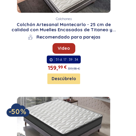
Colchones
Colchón Artesanal Montecarlo - 25 cm de
calidad con Muelles Encasados de Titaneo y...
Recomendado para parejas
Video
51
d.
17
:
39
:
33
159,
99 €
319,98 €
Descúbrelo