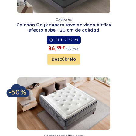
Colchones
Colchón Onyx supersuave de visco Airflex
efecto nube - 20 cm de calidad
51
d.
17
:
39
:
33
86,
39 €
172,79 €
Descúbrelo
Colchones de Alta Gama