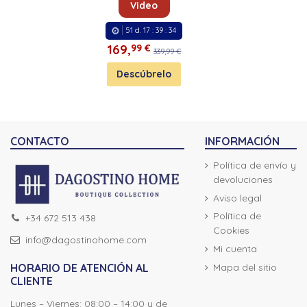
Video
51
d.
17
:
39
:
33
169,
99 €
339,99 €
Descúbrelo
CONTACTO
INFORMACIÓN
Política de envío y
devoluciones
Aviso legal
Política de
+34 672 513 438
Cookies
info@dagostinohome.com
Mi cuenta
Mapa del sitio
HORARIO DE ATENCIÓN AL
CLIENTE
Lunes – Viernes: 08:00 – 14:00 y de