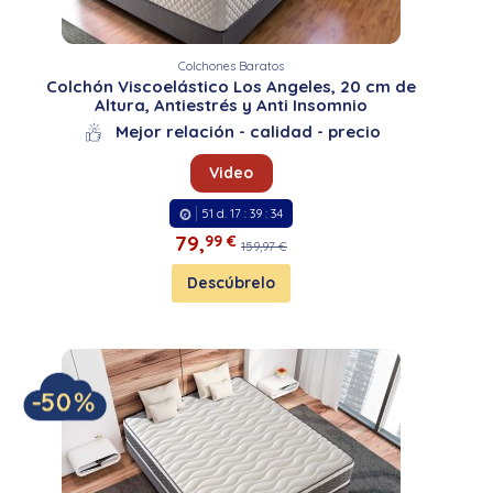
Colchones Baratos
Colchón Viscoelástico Los Angeles, 20 cm de
Altura, Antiestrés y Anti Insomnio
Mejor relación - calidad - precio
Video
51
d.
17
:
39
:
33
79,
99 €
159,97 €
Descúbrelo