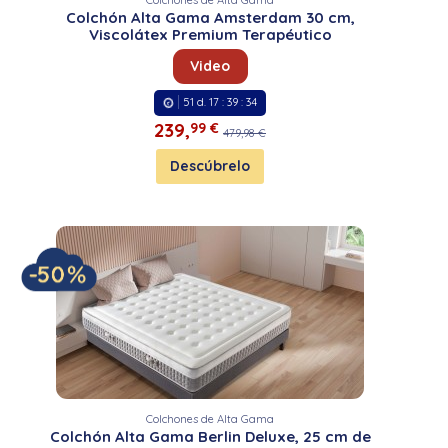
Colchón Alta Gama Amsterdam 30 cm,
Viscolátex Premium Terapéutico
Video
51
d.
17
:
39
:
33
239,
99 €
479,98 €
Descúbrelo
Colchones de Alta Gama
Colchón Alta Gama Berlin Deluxe, 25 cm de