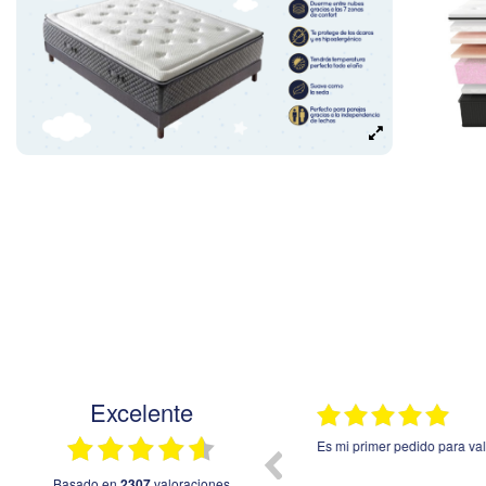
Excelente
19.07.2026
to estoy contenta con el servicio
Es mi primer pedido para valo
basado en
2307
valoraciones