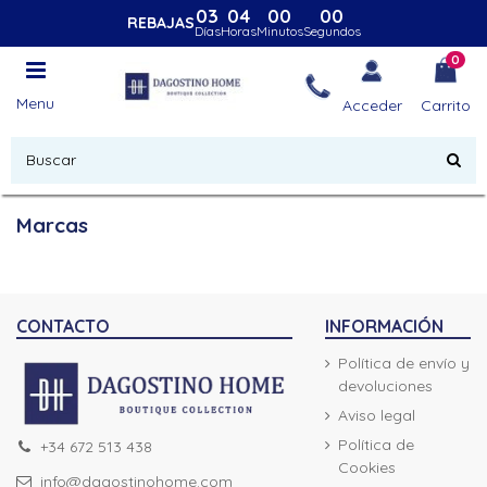
03
04
00
00
REBAJAS
Días
Horas
Minutos
Segundos
0
Menu
Acceder
Carrito
Marcas
CONTACTO
INFORMACIÓN
Política de envío y
devoluciones
Aviso legal
Política de
+34 672 513 438
Cookies
info@dagostinohome.com