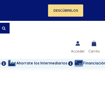
DESCÚBRELOS
Acceder
Carrito
s
Ahorrate los Intermediarios
Financiació