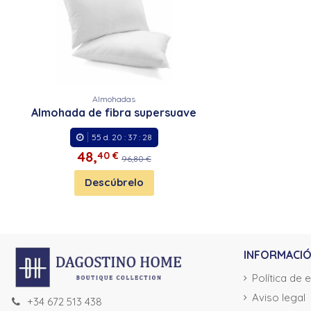
Almohadas
Almohada de fibra supersuave
55
d.
20
:
37
:
28
48,
40 €
96,80 €
Descúbrelo
INFORMACI
Política de 
Aviso legal
+34 672 513 438