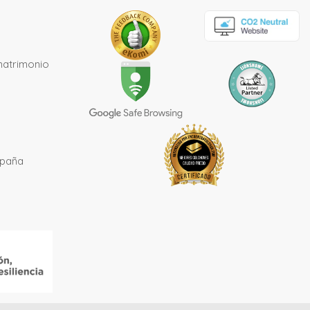
matrimonio
spaña